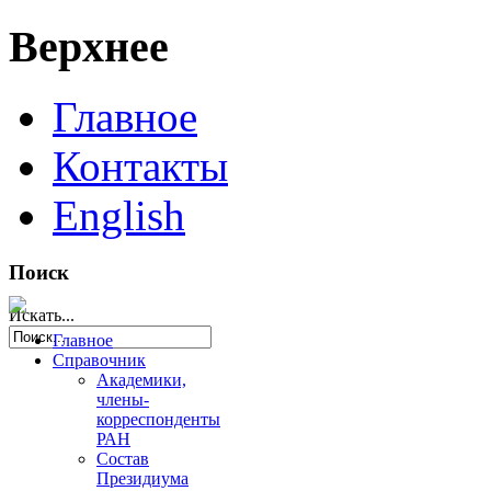
Верхнее
Главное
Контакты
English
Поиск
Искать...
Главное
Справочник
Академики,
члены-
корреспонденты
РАН
Состав
Президиума