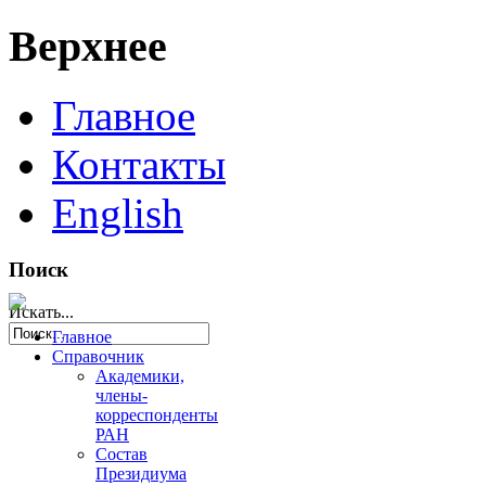
Верхнее
Главное
Контакты
English
Поиск
Искать...
Главное
Справочник
Академики,
члены-
корреспонденты
РАН
Состав
Президиума