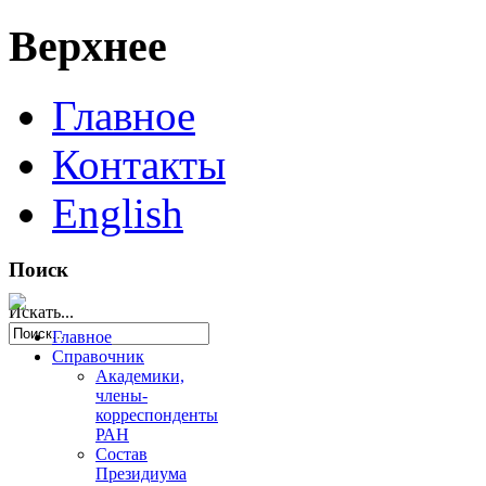
Верхнее
Главное
Контакты
English
Поиск
Искать...
Главное
Справочник
Академики,
члены-
корреспонденты
РАН
Состав
Президиума