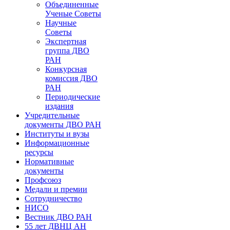
Объединенные
Ученые Советы
Научные
Советы
Экспертная
группа ДВО
РАН
Конкурсная
комиссия ДВО
РАН
Периодические
издания
Учредительные
документы ДВО РАН
Институты и вузы
Информационные
ресурсы
Нормативные
документы
Профсоюз
Медали и премии
Сотрудничество
НИСО
Вестник ДВО РАН
55 лет ДВНЦ АН