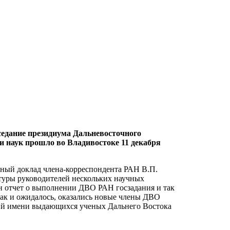
аседание президиума Дальневосточного
и наук прошло во Владивостоке 11 декабря
чный доклад члена-корреспондента РАН В.П.
атуры руководителей нескольких научных
н отчет о выполнении ДВО РАН госзадания и так
как и ожидалось, оказались новые члены ДВО
ий имени выдающихся ученых Дальнего Востока