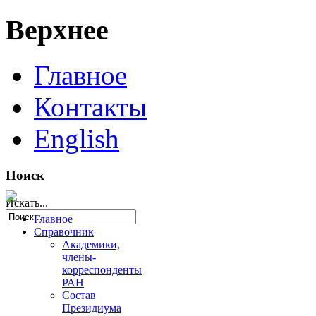
Верхнее
Главное
Контакты
English
Поиск
Искать...
Главное
Справочник
Академики,
члены-
корреспонденты
РАН
Состав
Президиума