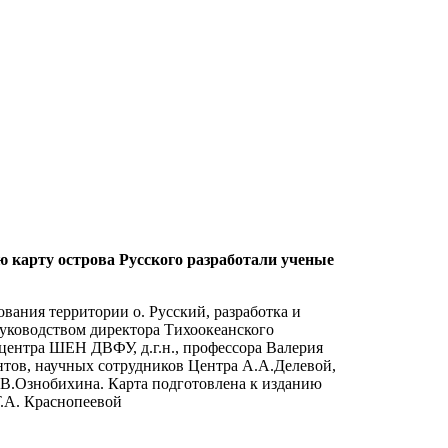
карту острова Русского разработали ученые
ания территории о. Русский, разработка и
уководством директора Тихоокеанского
ентра ШЕН ДВФУ, д.г.н., профессора Валерия
нтов, научных сотрудников Центра А.А.Делевой,
.В.Ознобихина. Карта подготовлена к изданию
Т.А. Краснопеевой