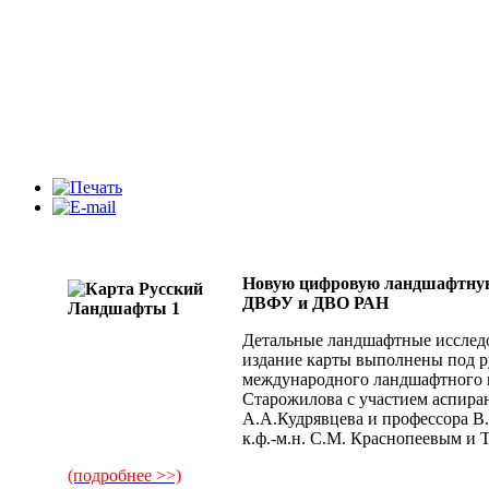
Новую цифровую ландшафтную 
ДВФУ и ДВО РАН
Детальные ландшафтные исследов
издание карты выполнены под р
международного ландшафтного ц
Старожилова с участием аспира
А.А.Кудрявцева и профессора В
к.ф.-м.н. С.М. Краснопеевым и 
(подробнее >>)