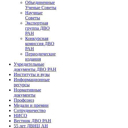
Объединенные
Ученые Советы
Научные
Советы
Экспертная
группа ДВО
РАН
Конкурсная
комиссия ДВО
РАН
Периодические
издания
Учредительные
документы ДВО РАН
Институты и вузы
Информационные
ресурсы
Нормативные
документы
Профсоюз
Медали и премии
Сотрудничество
НИСО
Вестник ДВО РАН
55 лет ДВНЦ АН