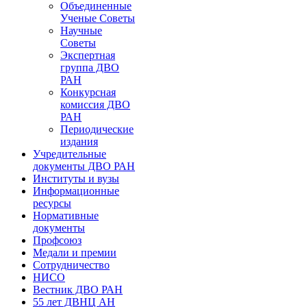
Объединенные
Ученые Советы
Научные
Советы
Экспертная
группа ДВО
РАН
Конкурсная
комиссия ДВО
РАН
Периодические
издания
Учредительные
документы ДВО РАН
Институты и вузы
Информационные
ресурсы
Нормативные
документы
Профсоюз
Медали и премии
Сотрудничество
НИСО
Вестник ДВО РАН
55 лет ДВНЦ АН