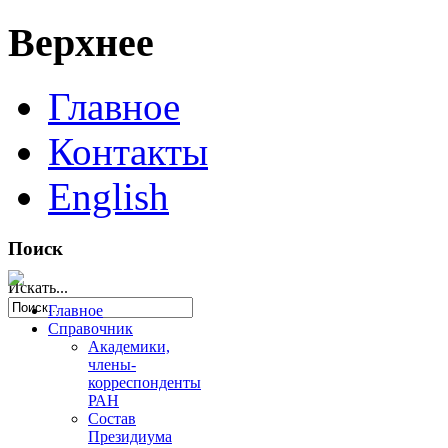
Верхнее
Главное
Контакты
English
Поиск
Искать...
Главное
Справочник
Академики,
члены-
корреспонденты
РАН
Состав
Президиума