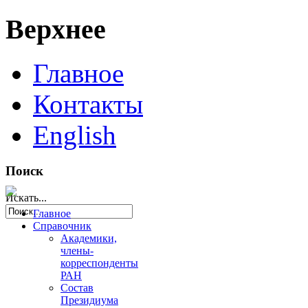
Верхнее
Главное
Контакты
English
Поиск
Искать...
Главное
Справочник
Академики,
члены-
корреспонденты
РАН
Состав
Президиума