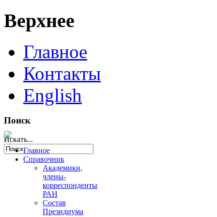
Верхнее
Главное
Контакты
English
Поиск
Искать...
Главное
Справочник
Академики,
члены-
корреспонденты
РАН
Состав
Президиума