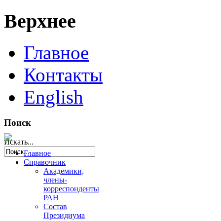
Верхнее
Главное
Контакты
English
Поиск
Искать...
Главное
Справочник
Академики,
члены-
корреспонденты
РАН
Состав
Президиума