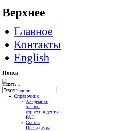
Верхнее
Главное
Контакты
English
Поиск
Искать...
Главное
Справочник
Академики,
члены-
корреспонденты
РАН
Состав
Президиума