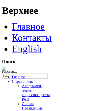
Верхнее
Главное
Контакты
English
Поиск
Искать...
Главное
Справочник
Академики,
члены-
корреспонденты
РАН
Состав
Президиума