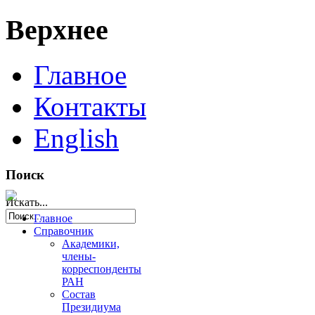
Верхнее
Главное
Контакты
English
Поиск
Искать...
Главное
Справочник
Академики,
члены-
корреспонденты
РАН
Состав
Президиума