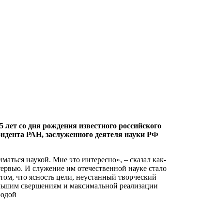
5 лет со дня рождения известного российского
ондента РАН, заслуженного деятеля науки РФ
ниматься наукой. Мне это интересно», – сказал как-
тервью. И служение им отечественной науке стало
ом, что ясность цели, неустанный творческий
ольшим свершениям и максимальной реализации
родой