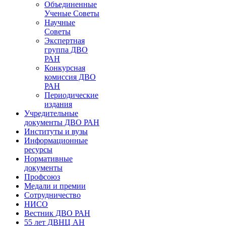
Объединенные
Ученые Советы
Научные
Советы
Экспертная
группа ДВО
РАН
Конкурсная
комиссия ДВО
РАН
Периодические
издания
Учредительные
документы ДВО РАН
Институты и вузы
Информационные
ресурсы
Нормативные
документы
Профсоюз
Медали и премии
Сотрудничество
НИСО
Вестник ДВО РАН
55 лет ДВНЦ АН