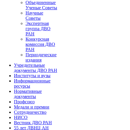
Объединенные
Ученые Советы
Научные
Советы
Экспертная
группа ДВО
РАН
Конкурсная
комиссия ДВО
РАН
Периодические
издания
Учредительные
документы ДВО РАН
Институты и вузы
Информационные
ресурсы
Нормативные
документы
Профсоюз
Медали и премии
Сотрудничество
НИСО
Вестник ДВО РАН
55 лет ДВНЦ АН