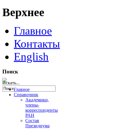
Верхнее
Главное
Контакты
English
Поиск
Искать...
Главное
Справочник
Академики,
члены-
корреспонденты
РАН
Состав
Президиума