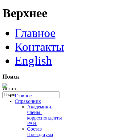
Верхнее
Главное
Контакты
English
Поиск
Искать...
Главное
Справочник
Академики,
члены-
корреспонденты
РАН
Состав
Президиума