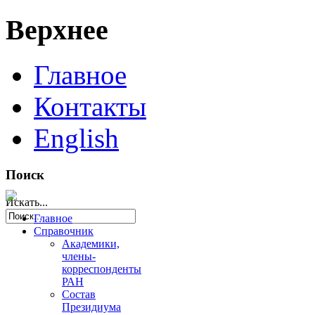
Верхнее
Главное
Контакты
English
Поиск
Искать...
Главное
Справочник
Академики,
члены-
корреспонденты
РАН
Состав
Президиума