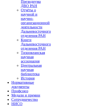
Президиума
ДВО РАН
Отчёты о
научной и
научно-
организационной
деятельности
Дальневосточного
отделения РАН
Книги
Дальневосточного
отделения РАН
Тихоокеанская
научная
ассоциация
Центральная
научная
библиотека
История
Нормативные
документы
Профсоюз
Медали и премии
Сотрудничество
НИСО