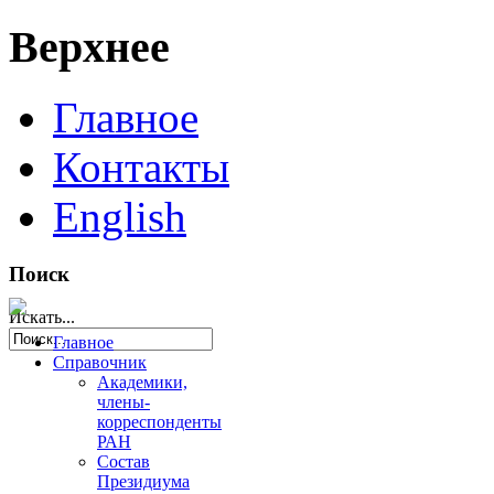
Верхнее
Главное
Контакты
English
Поиск
Искать...
Главное
Справочник
Академики,
члены-
корреспонденты
РАН
Состав
Президиума