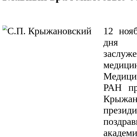
12 ноя
дня 
заслуже
медици
Медици
РАН пр
Крыжа
презид
поздра
академ