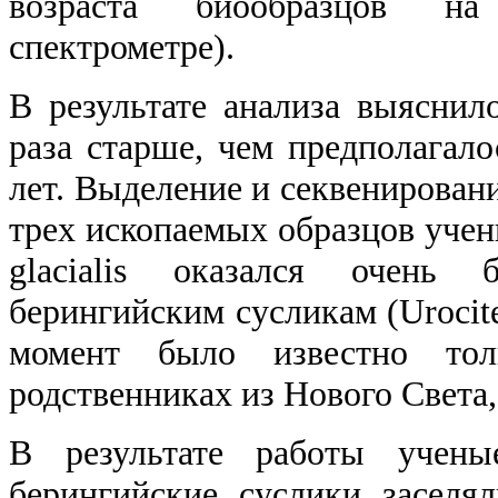
возраста биообразцов на
спектрометре).
В результате анализа выяснилос
раза старше, чем предполагало
лет. Выделение и секвенирован
трех ископаемых образцов учен
glacialis оказался очень
берингийским сусликам (Urocitel
момент было известно то
родственниках из Нового Света,
В результате работы учены
берингийские суслики засел