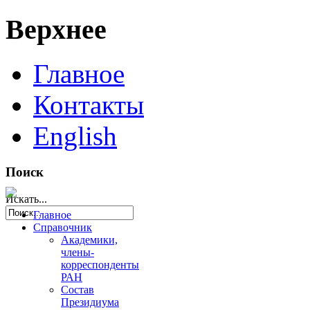
Верхнее
Главное
Контакты
English
Поиск
Искать...
Главное
Справочник
Академики,
члены-
корреспонденты
РАН
Состав
Президиума