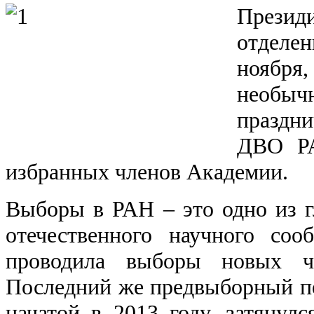
Презид
отделе
нояб
нео
праздн
ДВО Р
избранных членов Академии.
Выборы в РАН – это одно из 
отечественного научного соо
проводила выборы новых ч
Последний же предвыборный п
начатой в 2013 году, затянулс