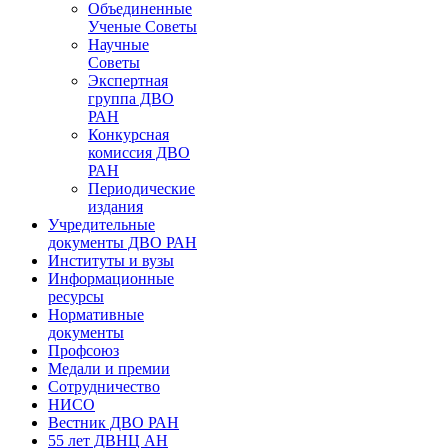
Объединенные
Ученые Советы
Научные
Советы
Экспертная
группа ДВО
РАН
Конкурсная
комиссия ДВО
РАН
Периодические
издания
Учредительные
документы ДВО РАН
Институты и вузы
Информационные
ресурсы
Нормативные
документы
Профсоюз
Медали и премии
Сотрудничество
НИСО
Вестник ДВО РАН
55 лет ДВНЦ АН