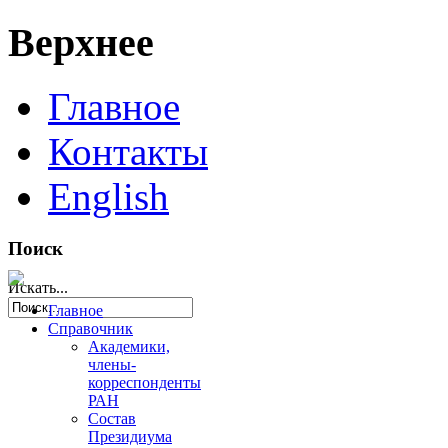
Верхнее
Главное
Контакты
English
Поиск
Искать...
Главное
Справочник
Академики,
члены-
корреспонденты
РАН
Состав
Президиума