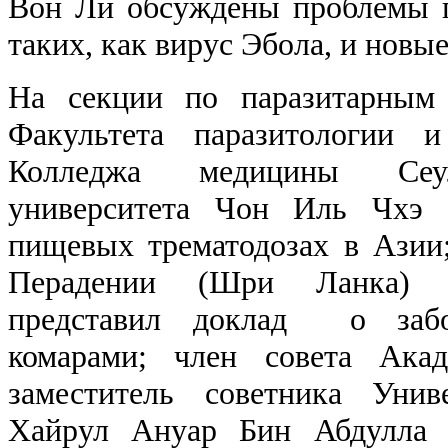
Вон Ли обсуждены проблемы п
таких, как вирус Эбола, и новы
На секции по паразитарным 
Факультета паразитологии 
Колледжа медицины Сеул
университета Чон Иль Чхэ 
пищевых трематодозах в Азии
Перадении (Шри Ланка) П
представил доклад о забол
комарами; член совета Ака
заместитель советника Уни
Хайрул Ануар Бин Абдулла р