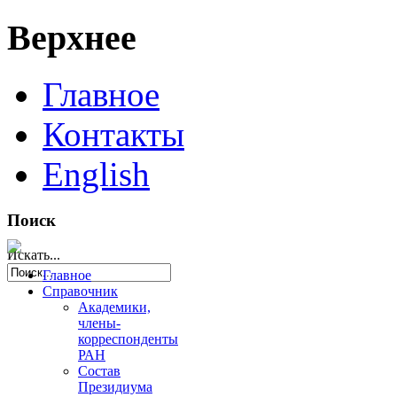
Верхнее
Главное
Контакты
English
Поиск
Искать...
Главное
Справочник
Академики,
члены-
корреспонденты
РАН
Состав
Президиума