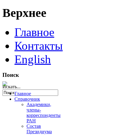
Верхнее
Главное
Контакты
English
Поиск
Искать...
Главное
Справочник
Академики,
члены-
корреспонденты
РАН
Состав
Президиума