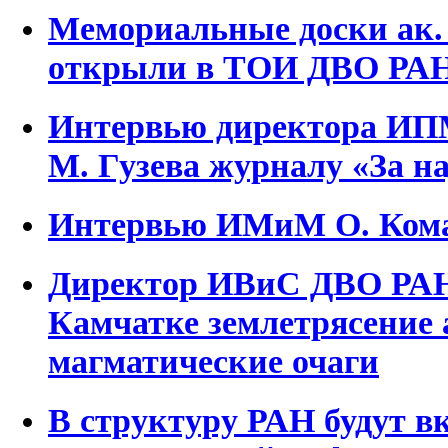
Мемориальные доски ак.
открыли в ТОИ ДВО РА
Интервью директора ИП
М. Гузева журналу «За н
Интервью ИМиМ О. Ком
Директор ИВиС ДВО РАН
Камчатке землетрясение
магматические очаги
В структуру РАН будут 