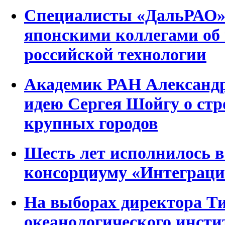
Специалисты «ДальРАО» 
японскими коллегами об
российской технологии
Академик РАН Александр
идею Сергея Шойгу о стр
крупных городов
Шесть лет исполнилось в
консорциуму «Интеграци
На выборах директора Т
океанологического инсти