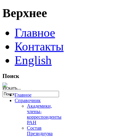
Верхнее
Главное
Контакты
English
Поиск
Искать...
Главное
Справочник
Академики,
члены-
корреспонденты
РАН
Состав
Президиума