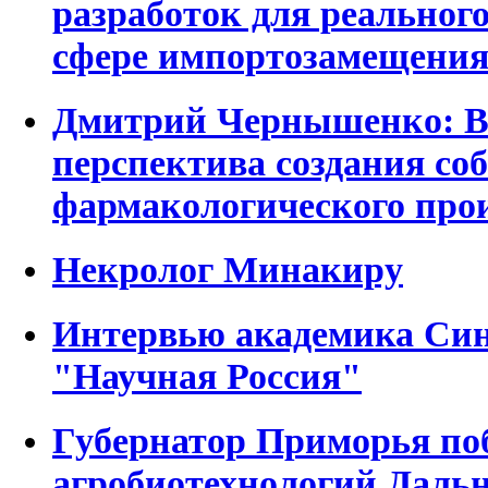
разработок для реальног
сфере импортозамещени
Дмитрий Чернышенко: В
перспектива создания со
фармакологического про
Некролог Минакиру
Интервью академика Син
"Научная Россия"
Губернатор Приморья по
агробиотехнологий Дальн