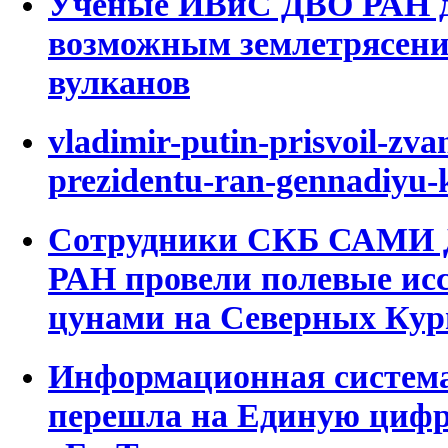
Ученые ИВиС ДВО РАН д
возможным землетрясени
вулканов
vladimir-putin-prisvoil-zva
prezidentu-ran-gennadiyu-
Сотрудники СКБ САМИ 
РАН провели полевые исс
цунами на Северных Кур
Информационная система
перешла на Единую циф