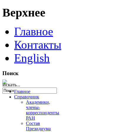
Верхнее
Главное
Контакты
English
Поиск
Искать...
Главное
Справочник
Академики,
члены-
корреспонденты
РАН
Состав
Президиума