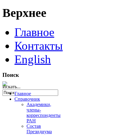
Верхнее
Главное
Контакты
English
Поиск
Искать...
Главное
Справочник
Академики,
члены-
корреспонденты
РАН
Состав
Президиума