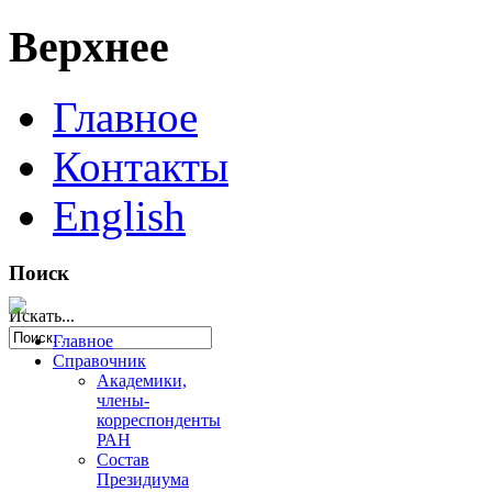
Верхнее
Главное
Контакты
English
Поиск
Искать...
Главное
Справочник
Академики,
члены-
корреспонденты
РАН
Состав
Президиума