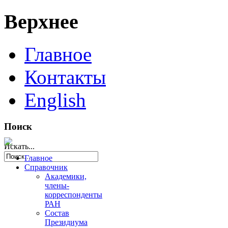
Верхнее
Главное
Контакты
English
Поиск
Искать...
Главное
Справочник
Академики,
члены-
корреспонденты
РАН
Состав
Президиума