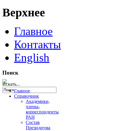
Верхнее
Главное
Контакты
English
Поиск
Искать...
Главное
Справочник
Академики,
члены-
корреспонденты
РАН
Состав
Президиума