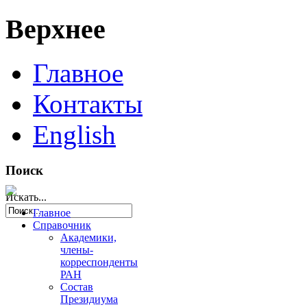
Верхнее
Главное
Контакты
English
Поиск
Искать...
Главное
Справочник
Академики,
члены-
корреспонденты
РАН
Состав
Президиума