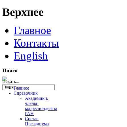
Верхнее
Главное
Контакты
English
Поиск
Искать...
Главное
Справочник
Академики,
члены-
корреспонденты
РАН
Состав
Президиума