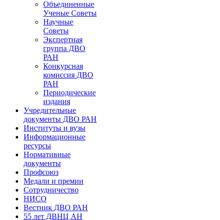
Объединенные
Ученые Советы
Научные
Советы
Экспертная
группа ДВО
РАН
Конкурсная
комиссия ДВО
РАН
Периодические
издания
Учредительные
документы ДВО РАН
Институты и вузы
Информационные
ресурсы
Нормативные
документы
Профсоюз
Медали и премии
Сотрудничество
НИСО
Вестник ДВО РАН
55 лет ДВНЦ АН