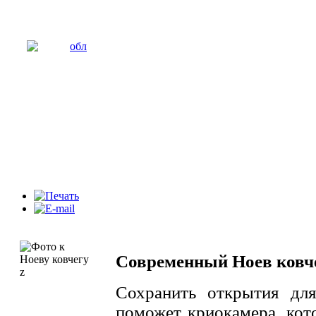
Современный Ноев ковч
Сохранить открытия дл
поможет криокамера, кот