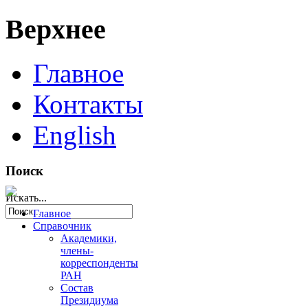
Верхнее
Главное
Контакты
English
Поиск
Искать...
Главное
Справочник
Академики,
члены-
корреспонденты
РАН
Состав
Президиума