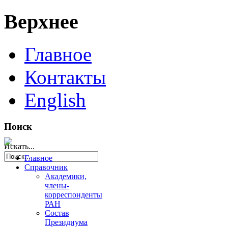
Верхнее
Главное
Контакты
English
Поиск
Искать...
Главное
Справочник
Академики,
члены-
корреспонденты
РАН
Состав
Президиума