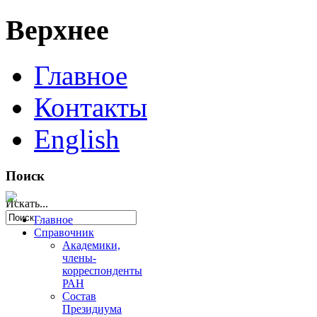
Верхнее
Главное
Контакты
English
Поиск
Искать...
Главное
Справочник
Академики,
члены-
корреспонденты
РАН
Состав
Президиума