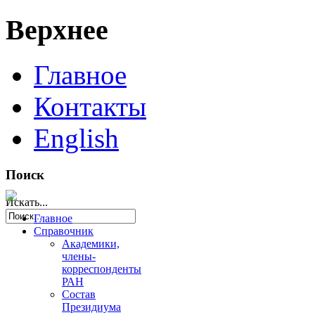
Верхнее
Главное
Контакты
English
Поиск
Искать...
Главное
Справочник
Академики,
члены-
корреспонденты
РАН
Состав
Президиума