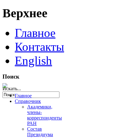
Верхнее
Главное
Контакты
English
Поиск
Искать...
Главное
Справочник
Академики,
члены-
корреспонденты
РАН
Состав
Президиума