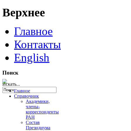
Верхнее
Главное
Контакты
English
Поиск
Искать...
Главное
Справочник
Академики,
члены-
корреспонденты
РАН
Состав
Президиума