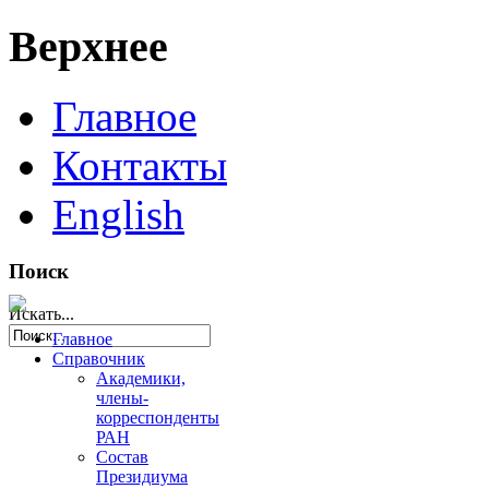
Верхнее
Главное
Контакты
English
Поиск
Искать...
Главное
Справочник
Академики,
члены-
корреспонденты
РАН
Состав
Президиума