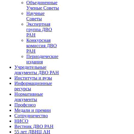
Объединенные
Ученые Советы
Научные
Советы
Экспертная
группа ДВО
РАН
Конкурсная
комиссия ДВО
РАН
Периодические
издания
Учредительные
документы ДВО РАН
Институты и вузы
Информационные
ресурсы
Нормативные
документы
Профсоюз
Медали и премии
Сотрудничество
НИСО
Вестник ДВО РАН
55 лет ДВНЦ АН