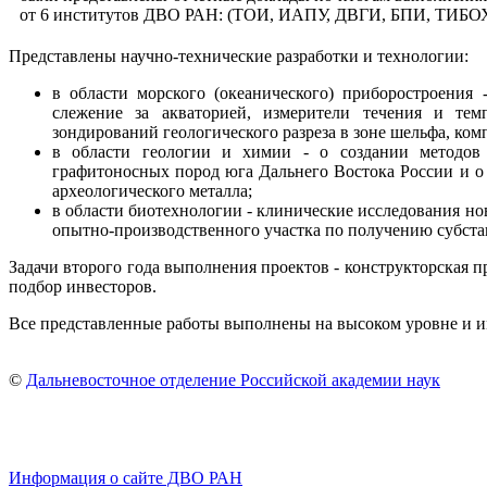
от 6 институтов ДВО РАН: (ТОИ, ИАПУ, ДВГИ, БПИ, ТИБОХ
Представлены научно-технические разработки и технологии:
в области морского (океанического) приборостроения
слежение за акваторией, измерители течения и тем
зондирований геологического разреза в зоне шельфа, ком
в области геологии и химии - о создании методов
графитоносных пород юга Дальнего Востока России и о 
археологического металла;
в области биотехнологии - клинические исследования н
опытно-производственного участка по получению субста
Задачи второго года выполнения проектов - конструкторская 
подбор инвесторов.
Все представленные работы выполнены на высоком уровне и 
©
Дальневосточное отделение Российской академии наук
Информация о сайте ДВО РАН