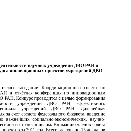
 деятельности научных учреждений ДВО РАН и
урса инновационных проектов учреждений ДВО
оялось заседание Координационного совета по
РАН и отчётная конференция по инновационным
О РАН. Конкурс проводится с целью формирования
ельности учреждений ДВО РАН, эффективного
потенциала учреждений ДВО РАН. Дальнейшая
х за счет средств федерального бюджета, введение
ию важнейших социально-экономических, научно-
егиона и страны в целом. Вниманию членов совета
роектов за 2011 год. Всего заслушано 15 докладов