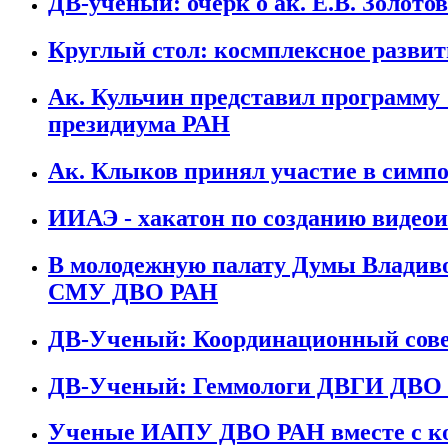
ДВ-ученый: очерк о ак. Е.В. Золотов
Круглый стол: космплексное развит
Ак. Кульчин представил программу 
президиума РАН
Ак. Клыков принял участие в симп
ИИАЭ - хакатон по созданию видеои
В молодежную палату Думы Владиво
СМУ ДВО РАН
ДВ-Ученый: Координационный сове
ДВ-Ученый: Геммологи ДВГИ ДВО
Ученые ИАПУ ДВО РАН вместе с ко