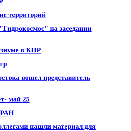
е
ие территорий
"Гидрокосмос" на заседании
озиуме в КНР
гр
стока вошел представитель
т- май 25
 РАН
ллегами нашли материал для