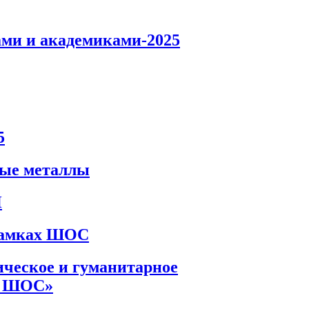
ами и академиками-2025
5
ные металлы
Н
 рамках ШОС
ическое и гуманитарное
х ШОС»