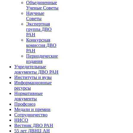
Объединенные
Ученые Советы
Научные
Советы
Экспертная
группа ДВО
РАН
Конкурсная
комиссия ДВО
РАН
Периодические
издания
Учредительные
документы ДВО РАН
Институты и вузы
Информационные
ресурсы
Нормативные
документы
Профсоюз
Медали и премии
Сотрудничество
НИСО
Вестник ДВО РАН
55 лет ДВНЦ АН