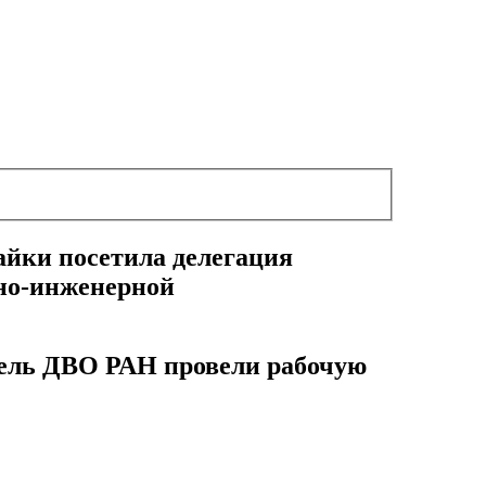
айки посетила делегация
но-инженерной
тель ДВО РАН провели рабочую