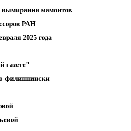
а вымирания мамонтов
ссоров РАН
враля 2025 года
й газете"
по-филиппински
овой
ьевой