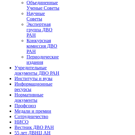
Объединенные
Ученые Советы
Научные
Советы
Экспертная
группа ДВО
РАН
Конкурсная
комиссия ДВО
РАН
Периодические
издания
Учредительные
документы ДВО РАН
Институты и вузы
Информационные
ресурсы
Нормативные
документы
Профсоюз
Медали и премии
Сотрудничество
НИСО
Вестник ДВО РАН
55 лет ДВНЦ АН