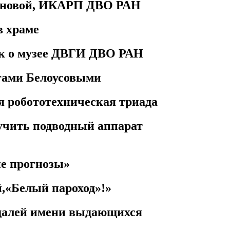
мановой, ИКАРП ДВО РАН
в храме
к о музее ДВГИ ДВО РАН
гами Белоусовыми
я робототехническая триада
учить подводный аппарат
е прогнозы»
,«Белый пароход»!»
едалей имени выдающихся