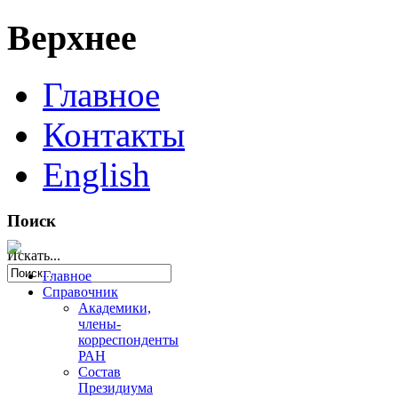
Верхнее
Главное
Контакты
English
Поиск
Искать...
Главное
Справочник
Академики,
члены-
корреспонденты
РАН
Состав
Президиума