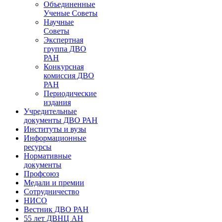
Объединенные
Ученые Советы
Научные
Советы
Экспертная
группа ДВО
РАН
Конкурсная
комиссия ДВО
РАН
Периодические
издания
Учредительные
документы ДВО РАН
Институты и вузы
Информационные
ресурсы
Нормативные
документы
Профсоюз
Медали и премии
Сотрудничество
НИСО
Вестник ДВО РАН
55 лет ДВНЦ АН