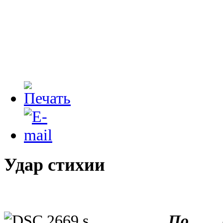
Удар стихии
По д