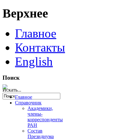
Верхнее
Главное
Контакты
English
Поиск
Искать...
Главное
Справочник
Академики,
члены-
корреспонденты
РАН
Состав
Президиума