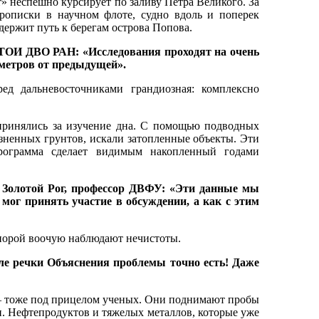
» неспешно курсирует по заливу Петра Великого. За
прописки в научном флоте, судно вдоль и поперек
держит путь к берегам острова Попова.
 ТОИ ДВО РАН: «Исследования проходят на очень
 метров от предыдущей».
ед дальневосточниками грандиозная: комплексно
принялись за изучение дна. С помощью подводных
зненных грунтов, искали затопленные объекты. Эти
рограмма сделает видимым накопленный годами
ы Золотой Рог, профессор ДВФУ: «Эти данные мы
мог принять участие в обсуждении, а как с этим
орой воочую наблюдают нечистоты.
е речки Объяснения проблемы точно есть! Даже
 ‒ тоже под прицелом ученых. Они поднимают пробы
и. Нефтепродуктов и тяжелых металлов, которые уже