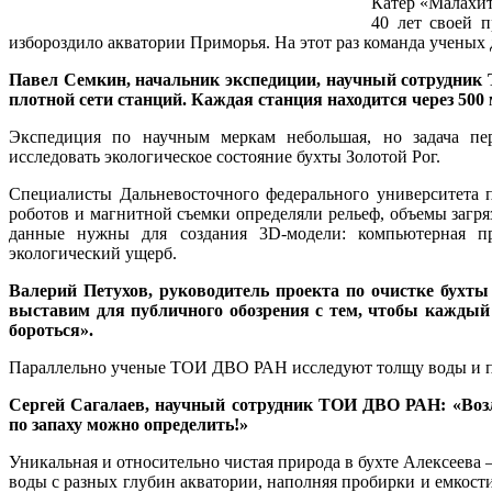
Катер «Малахит
40 лет своей 
избороздило акватории Приморья. На этот раз команда ученых 
Павел Семкин, начальник экспедиции, научный сотрудник
плотной сети станций. Каждая станция находится через 500
Экспедиция по научным меркам небольшая, но задача пер
исследовать экологическое состояние бухты Золотой Рог.
Специалисты Дальневосточного федерального университета 
роботов и магнитной съемки определяли рельеф, объемы загря
данные нужны для создания 3D-модели: компьютерная п
экологический ущерб.
Валерий Петухов, руководитель проекта по очистке бухт
выставим для публичного обозрения с тем, чтобы каждый 
бороться».
Параллельно ученые ТОИ ДВО РАН исследуют толщу воды и п
Сергей Сагалаев, научный сотрудник ТОИ ДВО РАН: «Возл
по запаху можно определить!»
Уникальная и относительно чистая природа в бухте Алексеева
воды с разных глубин акватории, наполняя пробирки и емкост