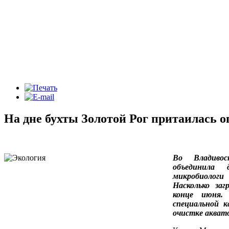
На дне бухты Золотой Рог притаилась 
Во Владивос
объединила 
микробиологи 
Насколько за
конце июня.
специальной 
очистке акват