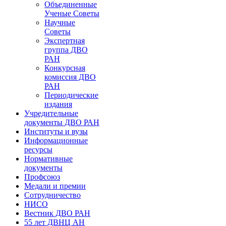
Объединенные
Ученые Советы
Научные
Советы
Экспертная
группа ДВО
РАН
Конкурсная
комиссия ДВО
РАН
Периодические
издания
Учредительные
документы ДВО РАН
Институты и вузы
Информационные
ресурсы
Нормативные
документы
Профсоюз
Медали и премии
Сотрудничество
НИСО
Вестник ДВО РАН
55 лет ДВНЦ АН