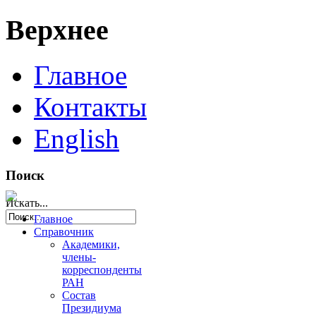
Верхнее
Главное
Контакты
English
Поиск
Искать...
Главное
Справочник
Академики,
члены-
корреспонденты
РАН
Состав
Президиума